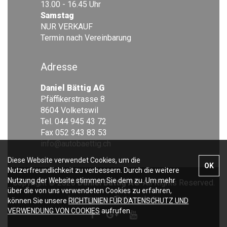
13.00 - 16.45 Uhr
Samstag
NUR VERKAUF
Termin nach Vereinbarung
Adresse
Daniel Bättig AG
Pfäffikerstrasse 8
8604 Volketswil
Tel. 044 945 43 72
Fax 052 343 83 53
info@autobaettig.ch
Diese Website verwendet Cookies, um die
OK
Nutzerfreundlichkeit zu verbessern. Durch die weitere
Nutzung der Website stimmen Sie dem zu. Um mehr
Copyright © 2026
Daniel Bättig AG
. All Rights Reserved.
über die von uns verwendeten Cookies zu erfahren,
Impressum
Datenschutz
können Sie unsere
RICHTLINIEN FÜR DATENSCHUTZ UND
VERWENDUNG VON COOKIES
aufrufen.