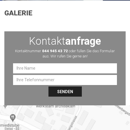
GALERIE
Kontakt
anfrage
Kontaktnummer
044 945 43 72
oder füllen Sie das Formular
aus. Wir rufen Sie gerne an!
SENDEN