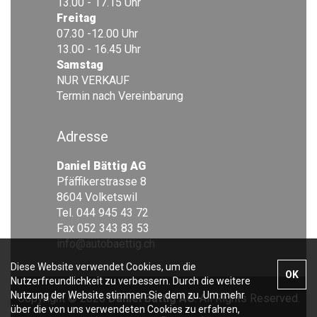
13.00 - 17.15 Uhr
Freitag
07.30 -12.00 Uhr
13.00 - 16.45 Uhr
Samstag
NUR VERKAUF
Termin nach Vereinbarung
Adresse
Daniel Bättig AG
Pfäffikerstrasse 8
8604 Volketswil
Tel. 044 945 43 72
Fax 052 343 83 53
info@autobaettig.ch
Diese Website verwendet Cookies, um die
OK
Nutzerfreundlichkeit zu verbessern. Durch die weitere
Nutzung der Website stimmen Sie dem zu. Um mehr
Copyright © 2026
Daniel Bättig AG
. All Rights Reserved.
über die von uns verwendeten Cookies zu erfahren,