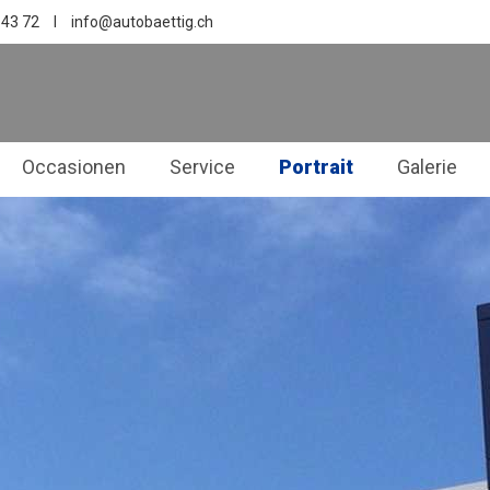
 43 72
I
info@autobaettig.ch
Occasionen
Service
Portrait
Galerie