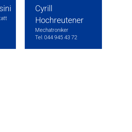
ini
Cyrill
att
Hochreutener
Mechatroniker
Tel. 044 945 43 72