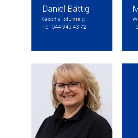
Daniel Bättig
M
Geschäftsführung
We
Tel. 044 945 43 72
Te