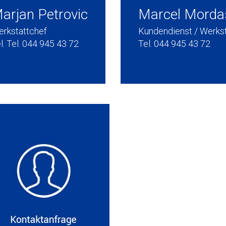
arjan Petrovic
Marcel Mordas
rkstattchef
Kundendienst / Werkst
l. Tel. 044 945 43 72
Tel. 044 945 43 72