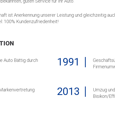
bekannten, guten Service für Ihr Auto.
ft ist Anerkennung unserer Leistung und gleichzeitig auc
el: 100% Kundenzufriedenheit!
TION
1991
 Auto Bättig durch
Geschäftsü
Firmenumw
2013
 Markenvertretung
Umzug und
Bisikon/Eff