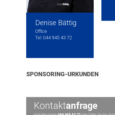
Denise Bättig
Office
Tel. 044 945 43 72
SPONSORING-URKUNDEN
Kontakt
anfrage
Kontaktnummer
044 945 43 72
oder füllen Sie das For