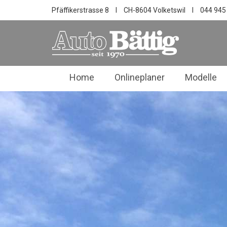
Pfäffikerstrasse 8
I
CH-8604 Volketswil
I
044 945
Home
Onlineplaner
Modelle