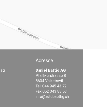
Adresse
tag
Daniel Bättig AG
Pfäffikerstrasse 8
8604 Volketswil
Tel. 044 945 43 72
Fax 052 343 83 53
info@autobaettig.ch