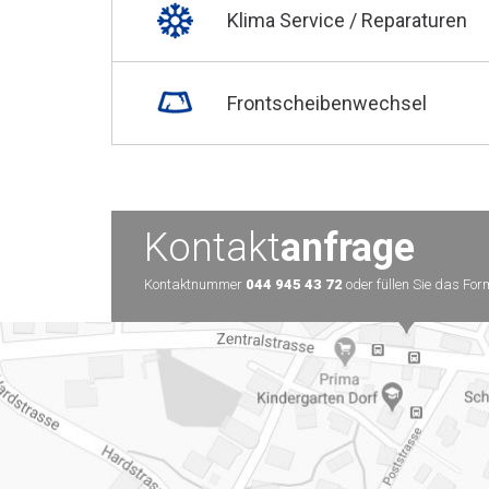
Klima Service / Reparaturen
Frontscheibenwechsel
Kontakt
anfrage
Kontaktnummer
044 945 43 72
oder füllen Sie das For