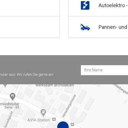
Autoelektro -
Pannen- und
mular aus. Wir rufen Sie gerne an!