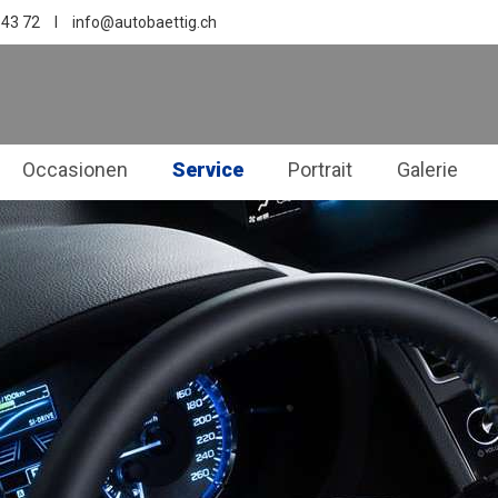
 43 72
I
info@autobaettig.ch
Occasionen
Service
Portrait
Galerie