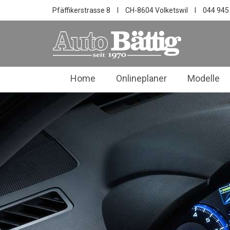
Pfäffikerstrasse 8
I
CH-8604 Volketswil
I
044 945
Home
Onlineplaner
Modelle